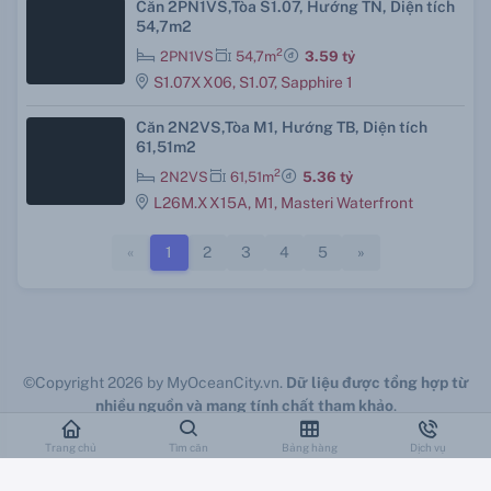
Căn 2PN1VS,Tòa S1.07, Hướng TN, Diện tích
54,7m2
2
2PN1VS
54,7m
3.59 tỷ
S1.07XX06, S1.07, Sapphire 1
Căn 2N2VS,Tòa M1, Hướng TB, Diện tích
61,51m2
2
2N2VS
61,51m
5.36 tỷ
L26M.XX15A, M1, Masteri Waterfront
«
1
2
3
4
5
»
©Copyright 2026 by MyOceanCity.vn.
Dữ liệu được tổng hợp từ
nhiều nguồn và mang tính chất tham khảo
.
Vui lòng check lại chính doanh nghiệp các bạn đang công tác.
Trang chủ
Tìm căn
Bảng hàng
Dịch vụ