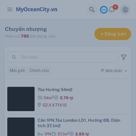
0
Chuyển nhượng
Đăng bán
Hiện có
789
bất động sản.
Môi giới
Chính chủ
Mới nhất
arrow_drop_down
Tòa Hướng 54m2
2
54m
3.79 tỷ
S2.XX71X15
Căn 1PN,Tòa London LD1, Hướng ĐB, Diện
tích 37,1m2
2
1PN
37,1m
2.85 tỷ