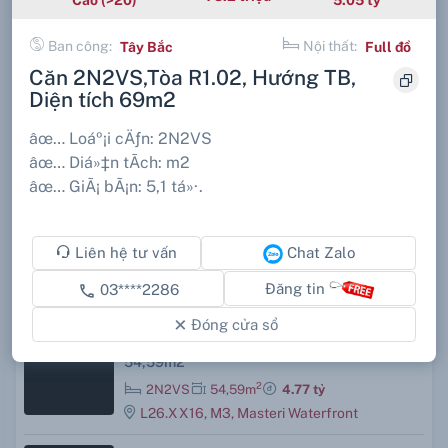
Căn 1PN+1,Tòa R1.01, Hướng TN, Diện tích
Ban công:
Nội thất:
Tây Bắc
Full đồ
52m2
Căn 2N2VS,Tòa R1.02, Hướng TB,
2
1PN+1
52m
4.1 tỷ
Diện tích 69m2
R1.01XX20, R1.01, Zenpark
âœ… Loáº¡i cÄƒn: 2N2VS
Tòa Hướng m2
âœ… Diá»‡n tÃ­ch: m2
5.43 tỷ
âœ… GiÃ¡ bÃ¡n: 5,1 tá»·.
S1.XX91X11
Tòa Hướng TB-TN 76.4m2
Chat Zalo
Liên hệ tư vấn
2
76.4m
5.46 tỷ
Đăng tin
03****2286
call
S2.XX3XX17
Đóng cửa sổ
Căn 2N2VS,Tòa M3, Hướng TN, Diện tích
54,59m2
2
2N2VS
54,59m
4.77 tỷ
L26.XX16, M3, Masteri Waterfront