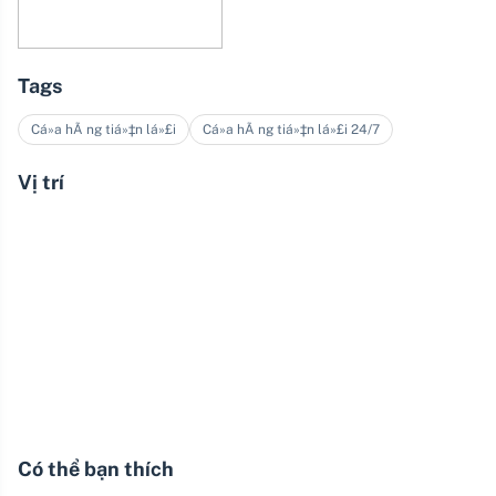
Tags
Cá»­a hÃ ng tiá»‡n lá»£i
Cá»­a hÃ ng tiá»‡n lá»£i 24/7
Vị trí
Có thể bạn thích