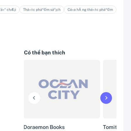
‘á»“ chÆ¡i
Thá»±c pháº©m sáº¡ch
Cá»­a hÃ ng thá»±c pháº©m
Có thể bạn thích
Doraemon Books
Tomita Mar