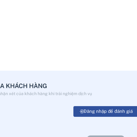
5.0
5.0
5
5
(0 đánh giá)
(0 đánh giá
/
/
Cập nhật: 01/01/1970
Cập nhật: 01/01/1970
ỦA KHÁCH HÀNG
nhận xét của khách hàng khi trải nghiệm dịch vụ
Đăng nhập để đánh giá