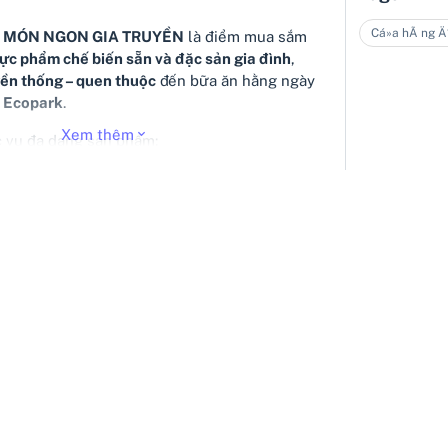
Cá»­a hÃ ng Ä
NI MÓN NGON GIA TRUYỀN
là điểm mua sắm
ực phẩm chế biến sẵn và đặc sản gia đình
,
yền thống – quen thuộc
đến bữa ăn hằng ngày
c
Ecopark
.
Xem thêm
 vụ đa dạng sản phẩm:
 chế biến sẵn
khô chọn lọc
 vị bếp Việt
n
đóng cửa:
– 21:00
 như nhà nấu – tiện như đi chợ
,
Món Ngon
n trở thành địa chỉ thân quen, giúp mỗi
thêm
đậm đà và ấm áp
.
ông Trang Thư Thoại
Cửa hàng KNM Market