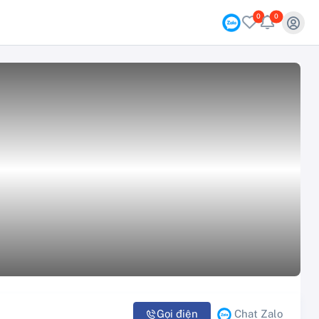
0
0
Chat Zalo
Gọi điện