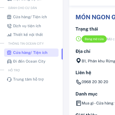
DÀNH CHO CƯ DÂN
MÓN NGON G
Cửa hàng/ Tiện ích
Dịch vụ tiện ích
Trạng thái
Thiết kế nội thất
Mở c
Đang mở cửa
THÔNG TIN OCEAN CITY
Địa chỉ
Cửa hàng/ Tiện ích
B1, Phân khu Rừn
Đi đến Ocean City
HỖ TRỢ
Liên hệ
Trung tâm hỗ trợ
0968 20 30 20
Danh mục
Mua gì - Cửa hàng 