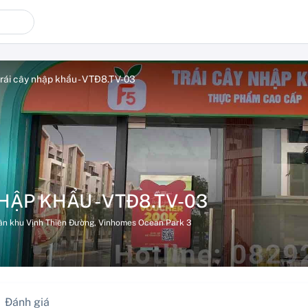
rái cây nhập khẩu - VTĐ8.TV-03
HẬP KHẨU - VTĐ8.TV-03
ân khu Vịnh Thiên Đường, Vinhomes Ocean Park 3
Đánh giá