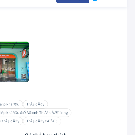
áº­p kháº©u
TrÃ¡i cÃ¢y
áº­p kháº©u á»Ÿ Vá»‹nh ThiÃªn ÄÆ°á»ng
 trÃ¡i cÃ¢y
TrÃ¡i cÃ¢y tÆ°Æ¡i