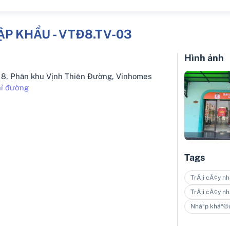
ẬP KHẨU - VTĐ8.TV-03
Hình ảnh
 8, Phân khu Vịnh Thiên Đường, Vinhomes
ỉ đường
Tags
TrÃ¡i cÃ¢y nh
TrÃ¡i cÃ¢y nh
Nháº­p kháº©u