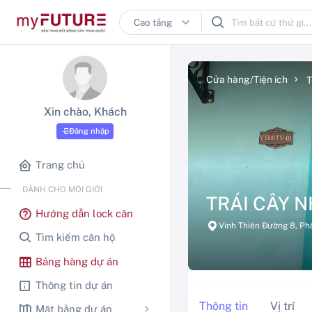
Cửa hàng/Tiện ích
T
Xin chào, Khách
Đăng nhập
Trang chủ
DÀNH CHO MÔI GIỚI
TRÁI CÂY N
Hướng dẫn lock căn
Vinh Thiên Đường 8, Ph
Tìm kiếm căn hộ
Bảng hàng dự án
Thông tin dự án
Thông tin
Vị trí
Mặt bằng dự án