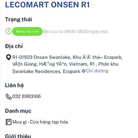
LECOMART ONSEN R1
Trạng thái
Mở cửa từ:
08:00
-
08:00 ngày mai
Đang mở cửa
Địa chỉ
R1-01S03 Onsen Swanlake, Khu Ä‘Ã´ thá»‹ Ecopark,
VÄƒn Giang, HÆ°ng YÃªn, Vietnam, R1 , Phân khu
Chỉ đường
Swanlake Residences, Ecopark
Liên hệ
032 8993166
Danh mục
Mua gì - Cửa hàng tạp hóa
Giới thiệu