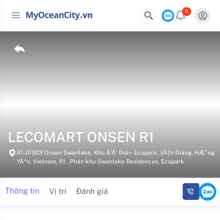
0
LECOMART ONSEN R1
R1-01S03 Onsen Swanlake, Khu Ä‘Ã´ thá»‹ Ecopark, VÄƒn Giang, HÆ°ng
YÃªn, Vietnam, R1 , Phân khu Swanlake Residences, Ecopark
Thông tin
Vị trí
Đánh giá