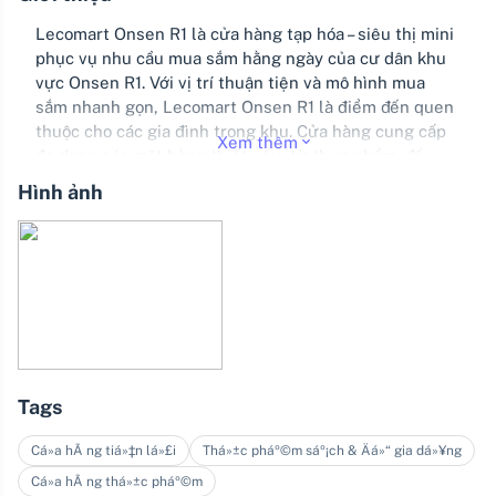
Lecomart Onsen R1 là cửa hàng tạp hóa – siêu thị mini
phục vụ nhu cầu mua sắm hằng ngày của cư dân khu
vực Onsen R1. Với vị trí thuận tiện và mô hình mua
sắm nhanh gọn, Lecomart Onsen R1 là điểm đến quen
thuộc cho các gia đình trong khu. Cửa hàng cung cấp
Xem thêm
đa dạng các mặt hàng thiết yếu, từ thực phẩm, đồ
uống đến đồ dùng sinh hoạt, đảm bảo nguồn gốc rõ
Hình ảnh
ràng và sắp xếp khoa học, giúp khách hàng dễ dàng
lựa chọn. Phong cách phục vụ thân thiện, tiện lợi
mang lại trải nghiệm mua sắm thoải mái.
Tags
Cá»­a hÃ ng tiá»‡n lá»£i
Thá»±c pháº©m sáº¡ch & Äá»“ gia dá»¥ng
Cá»­a hÃ ng thá»±c pháº©m