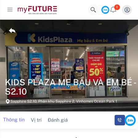
0
KIDS PLAZA MẸ BẦU VÀ EM BÉ -
S2.10
Sapphire S2.10, Phân khu Sapphire 2, Vinhomes Ocean Park 1
Thông tin
Vị trí
Đánh giá