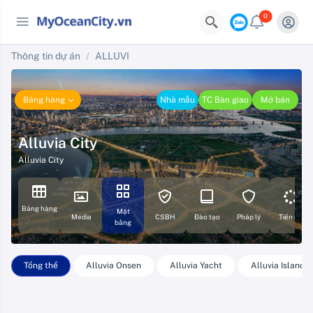
0
Thông tin dự án
ALLUVI
Bảng hàng
Nhà mẫu
TC Bàn giao
Mở bán
Alluvia City
Alluvia City
Bảng hàng
Mặt
Media
CSBH
Đào tạo
Pháp lý
Tiến độ
bằng
Tổng thể
Alluvia Onsen
Alluvia Yacht
Alluvia Island