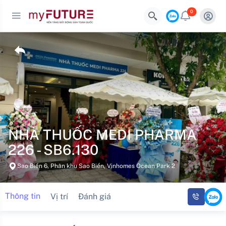
0
NHÀ THUỐC MEDI PHARMA
226 - SB6.130
Sao Biển 6, Phân khu Sao Biển, Vinhomes Ocean Park 2
Thông tin
Vị trí
Đánh giá