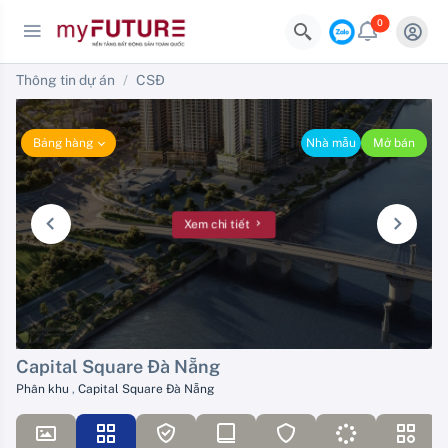
0
Thông tin dự án
CSĐ
Bảng hàng
Nhà mẫu
Mở bán
Xem chi tiết
Capital Square Đà Nẵng
Phân khu
,
Capital Square Đà Nẵng