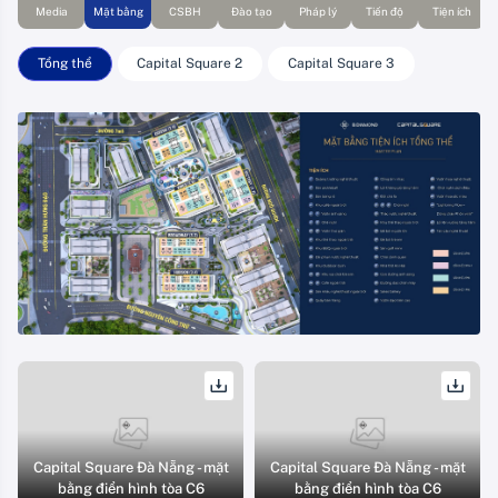
Media
Mặt bằng
CSBH
Đào tạo
Pháp lý
Tiến độ
Tiện ích
Tổng thể
Capital Square 2
Capital Square 3
Capital Square Đà Nẵng - mặt
Capital Square Đà Nẵng - mặt
bằng điển hình tòa C6
bằng điển hình tòa C6