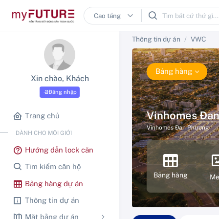
Thông tin dự án
VWC
Bảng hàng
Xin chào, Khách
Đăng nhập
Vinhomes Đa
Trang chủ
Vinhomes Đan Phượng
DÀNH CHO MÔI GIỚI
Hướng dẫn lock căn
Tìm kiếm căn hộ
Bảng hàng
Me
Bảng hàng dự án
Thông tin dự án
Mặt bằng dự án