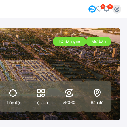
0
0
TC Bàn giao
Mở bán
Tiến độ
Tiện ích
VR360
Bản đồ