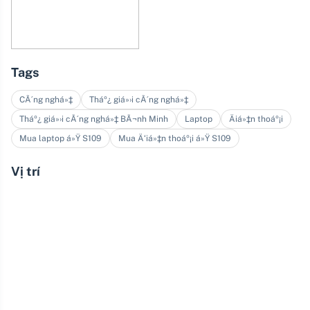
Tags
CÃ´ng nghá»‡
Tháº¿ giá»›i cÃ´ng nghá»‡
Tháº¿ giá»›i cÃ´ng nghá»‡ BÃ¬nh Minh
Laptop
Äiá»‡n thoáº¡i
Mua laptop á»Ÿ S109
Mua Ä‘iá»‡n thoáº¡i á»Ÿ S109
Vị trí