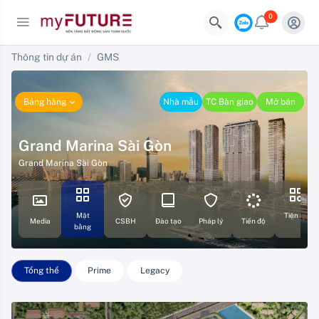
0
Thông tin dự án
GMS
Bảng hàng
Nhà mẫu
TC Bàn giao
Mở bán
Grand Marina Sài Gòn
Grand Marina Sài Gòn
Mặt
Tiện ích
Media
CSBH
Đào tạo
Pháp lý
Tiến độ
bằng
Tổng thể
Prime
Legacy