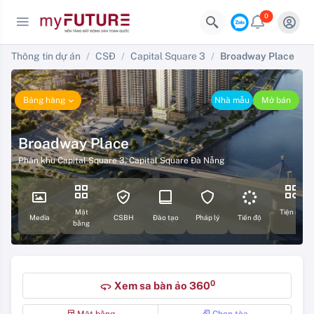
0
Thông tin dự án
CSĐ
Capital Square 3
Broadway Place
Bảng hàng
Nhà mẫu
Mở bán
Broadway Place
Phân khu Capital Square 3
,
Capital Square Đà Nẵng
Mặt
Tiện ích
Media
CSBH
Đào tạo
Pháp lý
Tiến độ
bằng
0
Xem sa bàn ảo 360
360
Mặt bằng
Chọn tòa