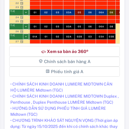
22
23
T/C
01
02
03
03A
05
06
06A
08
09
24
25
T/C
01
02
03
03A
05
06
06A
08
26
T/C
01A
01
02
02A
02B
03
03A
03B
27
o
Xem sa bàn ảo 360
360
Chính sách bán hàng A
Phiếu tính giá A
• CHÍNH SÁCH KINH DOANH LUMIERE MIDTOWN CĂN
HỘ LUMIÈRE Midtown (TGC)
• CHÍNH SÁCH KINH DOANH LUMIERE MIDTOWN Duplex ,
Penthouse , Duplex Penthouse LUMIÈRE Midtown (TGC)
• HƯỚNG DẪN SỬ DỤNG PHIẾU TÍNH GIÁ LUMIÈRE
Midtown (TGC)
• CHƯƠNG TRÌNH KHẢO SÁT NGUYỆN VỌNG (Thời gian áp
dụng: Từ ngày 15/10/2025 đến khi có chính sách khác thay