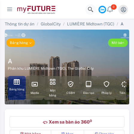
0
Thông tin dự án
GlobalCity
LUMIÈRE Midtown (TGC)
A
Bảng hàng
Mở bán
A
Phân khu LUMIÈRE Midtown (TGC)
,
The Global City
Bảng hàng
Mặt
Media
CSBH
Đào tạo
Pháp lý
Tiến độ
bằng
0
Xem sa bàn ảo 360
360
Mặt bằng
Map
Chọn tòa