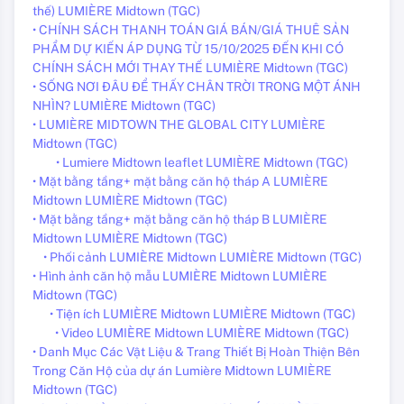
thế) LUMIÈRE Midtown (TGC)
• CHÍNH SÁCH THANH TOÁN GIÁ BÁN/GIÁ THUÊ SẢN
PHẨM DỰ KIẾN ÁP DỤNG TỪ 15/10/2025 ĐẾN KHI CÓ
CHÍNH SÁCH MỚI THAY THẾ LUMIÈRE Midtown (TGC)
• SỐNG NƠI ĐÂU ĐỂ THẤY CHÂN TRỜI TRONG MỘT ÁNH
NHÌN? LUMIÈRE Midtown (TGC)
• LUMIÈRE MIDTOWN THE GLOBAL CITY LUMIÈRE
Midtown (TGC)
• Lumiere Midtown leaflet LUMIÈRE Midtown (TGC)
• Mặt bằng tầng+ mặt bằng căn hộ tháp A LUMIÈRE
Midtown LUMIÈRE Midtown (TGC)
• Mặt bằng tầng+ mặt bằng căn hộ tháp B LUMIÈRE
Midtown LUMIÈRE Midtown (TGC)
• Phối cảnh LUMIÈRE Midtown LUMIÈRE Midtown (TGC)
• Hình ảnh căn hộ mẫu LUMIÈRE Midtown LUMIÈRE
Midtown (TGC)
• Tiện ích LUMIÈRE Midtown LUMIÈRE Midtown (TGC)
• Video LUMIÈRE Midtown LUMIÈRE Midtown (TGC)
• Danh Mục Các Vật Liệu & Trang Thiết Bị Hoàn Thiện Bên
Trong Căn Hộ của dự án Lumière Midtown LUMIÈRE
Midtown (TGC)