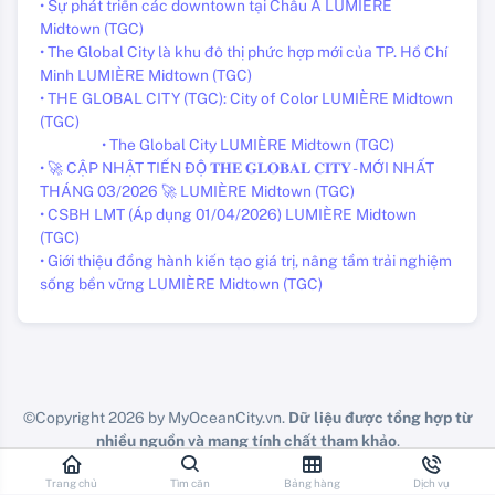
• Sự phát triển các downtown tại Châu Á LUMIÈRE
Midtown (TGC)
• The Global City là khu đô thị phức hợp mới của TP. Hồ Chí
Minh LUMIÈRE Midtown (TGC)
• THE GLOBAL CITY (TGC): City of Color LUMIÈRE Midtown
(TGC)
• The Global City LUMIÈRE Midtown (TGC)
• 🚀 CẬP NHẬT TIẾN ĐỘ 𝐓𝐇𝐄 𝐆𝐋𝐎𝐁𝐀𝐋 𝐂𝐈𝐓𝐘 - MỚI NHẤT
THÁNG 03/2026 🚀 LUMIÈRE Midtown (TGC)
• CSBH LMT (Áp dụng 01/04/2026) LUMIÈRE Midtown
(TGC)
• Giới thiệu đồng hành kiến tạo giá trị, nâng tầm trải nghiệm
sống bền vững LUMIÈRE Midtown (TGC)
©Copyright 2026 by MyOceanCity.vn.
Dữ liệu được tổng hợp từ
nhiều nguồn và mang tính chất tham khảo
.
Vui lòng check lại chính doanh nghiệp các bạn đang công tác.
Trang chủ
Tìm căn
Bảng hàng
Dịch vụ