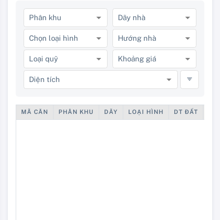
Phân khu
Dãy nhà
Chọn loại hình
Hướng nhà
Loại quỹ
Khoảng giá
Diện tích
MÃ CĂN
PHÂN KHU
DÃY
LOẠI HÌNH
DT ĐẤT
DT