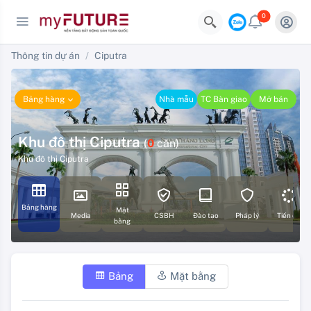
0
Thông tin dự án
Ciputra
Bảng hàng
Nhà mẫu
TC Bàn giao
Mở bán
Khu đô thị Ciputra
(
0
căn)
Khu đô thị Ciputra
Bảng hàng
Mặt
Media
CSBH
Đào tạo
Pháp lý
Tiến độ
bằng
Bảng
Mặt bằng