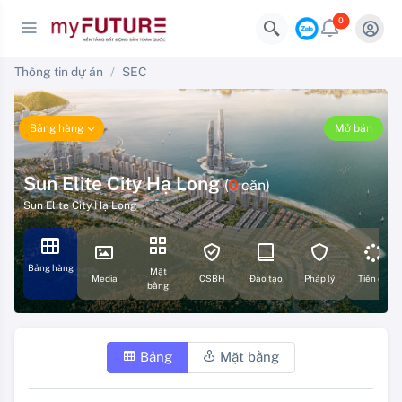
0
Thông tin dự án
SEC
Bảng hàng
Mở bán
Sun Elite City Hạ Long
(
0
căn)
Sun Elite City Hạ Long
Bảng hàng
Mặt
Media
CSBH
Đào tạo
Pháp lý
Tiến độ
bằng
Bảng
Mặt bằng