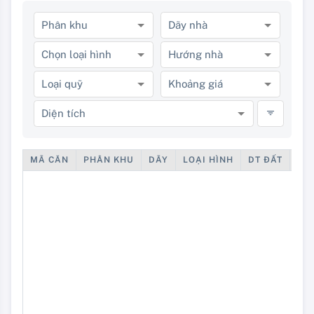
Phân khu
Dãy nhà
Chọn loại hình
Hướng nhà
Loại quỹ
Khoảng giá
Diện tích
MÃ CĂN
PHÂN KHU
DÃY
LOẠI HÌNH
DT ĐẤT
DT