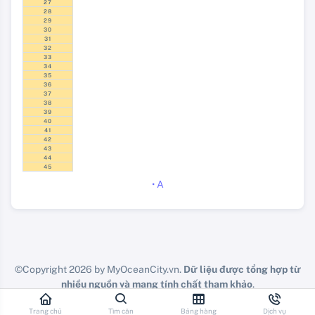
27
28
29
30
31
32
33
34
35
36
37
38
39
40
41
42
43
44
45
• A
©Copyright 2026 by MyOceanCity.vn.
Dữ liệu được tổng hợp từ
nhiều nguồn và mang tính chất tham khảo
.
Vui lòng check lại chính doanh nghiệp các bạn đang công tác.
Trang chủ
Tìm căn
Bảng hàng
Dịch vụ