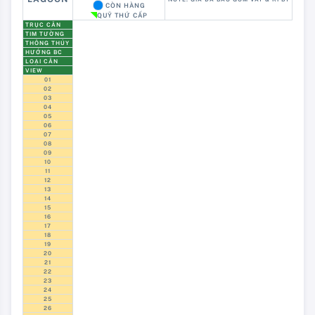
CÒN HÀNG
QUỸ THỨ CẤP
TRỤC CĂN
TIM TƯỜNG
THÔNG THỦY
HƯỚNG BC
LOẠI CĂN
VIEW
01
02
03
04
05
06
07
08
09
10
11
12
13
14
15
16
17
18
19
20
21
22
23
24
25
26