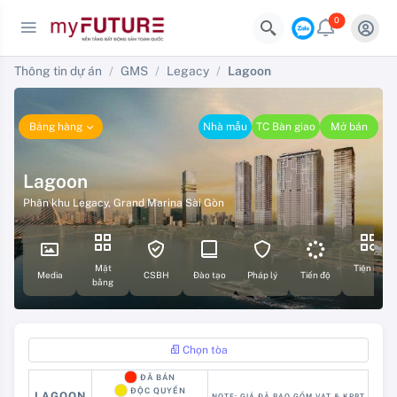
0
Thông tin dự án
GMS
Legacy
Lagoon
Bảng hàng
Nhà mẫu
TC Bàn giao
Mở bán
Lagoon
Phân khu Legacy
,
Grand Marina Sài Gòn
Mặt
Tiện ích
Media
CSBH
Đào tạo
Pháp lý
Tiến độ
bằng
Chọn tòa
ĐÃ BÁN
ĐỘC QUYỀN
LAGOON
NOTE: GIÁ ĐÃ BAO GỒM VAT & KPBT