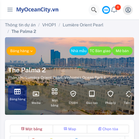
0
Thông tin dự án
VHOP1
Lumière Orient Pearl
The Palma 2
Bảng hàng
Nhà mẫu
TC Bàn giao
Mở bán
The Palma 2
Phân khu Lumière Orient Pearl
,
Vinhomes Ocean Park 1
Bảng hàng
Mặt
Media
CSBH
Đào tạo
Pháp lý
Tiến độ
bằng
Mặt bằng
Map
Chọn tòa