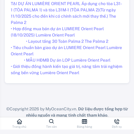
TẠI DỰ ÁN LUMIÈRE ORIENT PEARL Áp dụng cho tòa L31-
1 (TÒA PALMA 1) và tòa L31M-1 (TÒA PALMA 2)(Từ ngày
11/10/2025 cho đến khi có chính sách mới thay thế.) The
Palma 2
• Hợp đồng mua bán dự án LUMIERE Orient Pearl
(18/10/2025) Lumière Orient Pearl
• Layout tầng 30 Toàn Palma 2 The Palma 2
• Tiêu chuẩn bàn giao dự án LUMIERE Orient Pearl Lumière
Orient Pearl
• MẪU HĐMB Dự án LOP Lumière Orient Pearl
• Giới thiệu đồng hành kiến tạo giá trị, nâng tầm trải nghiệm
sống bền vững Lumière Orient Pearl
©Copyright 2026 by MyOceanCity.vn.
Dữ liệu được tổng hợp từ
nhiều nguồn và mang tính chất tham khảo
.
Vui lòng check lại chính doanh nghiệp các bạn đang công tác.
Trang chủ
Tìm căn
Bảng hàng
Dịch vụ