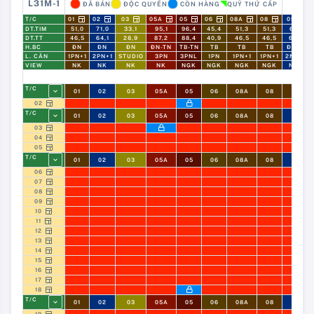
L31M-1
ĐÃ BÁN
ĐỘC QUYỀN
CÒN HÀNG
QUỸ THỨ CẤP
T/C
01
02
03
05A
05
06
08A
08
09
DT.TIM
51,0
71,0
33,1
95,1
96,4
45,4
51,3
51,3
67,4
DT.TT
46,5
64,1
28,9
87,2
88,4
40,9
46,5
46,5
60,5
H.BC
ĐN
ĐN
ĐN
ĐN-TN
TB-TN
TB
TB
TB
ĐB-TB
L. CĂN
1PN+1
2PN+1
STUDIO
3PN
3PNL
1PN
1PN+1
1PN+1
2N2VS
VIEW
NK
NK
NK
NK
NGK
NGK
NGK
NGK
NGK
T/C
01
02
03
05A
05
06
08A
08
09
02
T/C
01
02
03
05A
05
06
08A
08
09
03
04
05
T/C
01
02
03
05A
05
06
08A
08
09
06
07
08
09
10
11
12
13
14
15
16
17
18
T/C
01
02
03
05A
05
06
08A
08
09