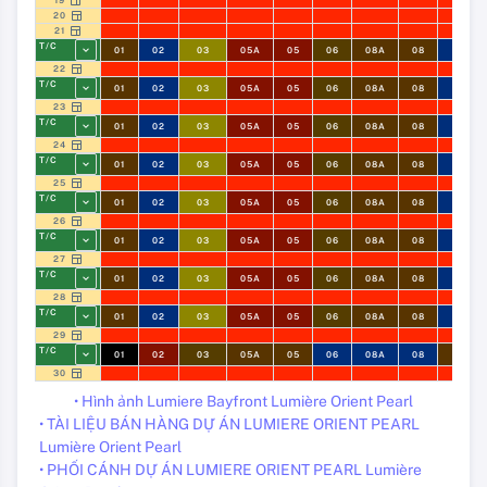
19
20
21
T/C
01
02
03
05A
05
06
08A
08
09
22
T/C
01
02
03
05A
05
06
08A
08
09
23
T/C
01
02
03
05A
05
06
08A
08
09
24
T/C
01
02
03
05A
05
06
08A
08
09
25
T/C
01
02
03
05A
05
06
08A
08
09
26
T/C
01
02
03
05A
05
06
08A
08
09
27
T/C
01
02
03
05A
05
06
08A
08
09
28
T/C
01
02
03
05A
05
06
08A
08
09
29
T/C
01
02
03
05A
05
06
08A
08
09
30
• Hình ảnh Lumiere Bayfront Lumière Orient Pearl
• TÀI LIỆU BÁN HÀNG DỰ ÁN LUMIERE ORIENT PEARL
Lumière Orient Pearl
• PHỐI CÁNH DỰ ÁN LUMIERE ORIENT PEARL Lumière