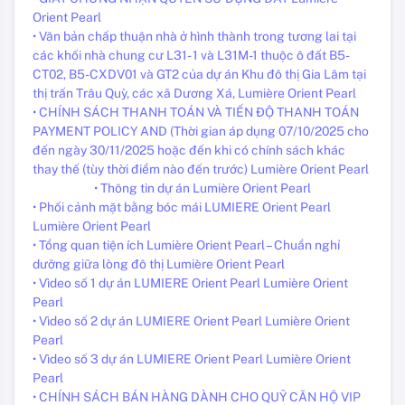
Orient Pearl
• Văn bản chấp thuận nhà ở hình thành trong tương lai tại
các khối nhà chung cư L31- 1 và L31M-1 thuộc ô đất B5-
CT02, B5-CXDV01 và GT2 của dự án Khu đô thị Gia Lâm tại
thị trấn Trâu Quỳ, các xã Dương Xá, Lumière Orient Pearl
• CHÍNH SÁCH THANH TOÁN VÀ TIẾN ĐỘ THANH TOÁN
PAYMENT POLICY AND (Thời gian áp dụng 07/10/2025 cho
đến ngày 30/11/2025 hoặc đến khi có chính sách khác
thay thế (tùy thời điểm nào đến trước) Lumière Orient Pearl
• Thông tin dự án Lumière Orient Pearl
• Phối cảnh mặt bằng bóc mái LUMIERE Orient Pearl
Lumière Orient Pearl
• Tổng quan tiện ích Lumière Orient Pearl – Chuẩn nghỉ
dưỡng giữa lòng đô thị Lumière Orient Pearl
• Vìdeo số 1 dự án LUMIERE Orient Pearl Lumière Orient
Pearl
• Vìdeo số 2 dự án LUMIERE Orient Pearl Lumière Orient
Pearl
• Vìdeo số 3 dự án LUMIERE Orient Pearl Lumière Orient
Pearl
• CHÍNH SÁCH BÁN HÀNG DÀNH CHO QUỸ CĂN HỘ VIP