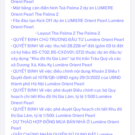
Orient Pearl
• Mặt bằng căn điển hình Toà Palma 2 dự án LUMIERE
Orient Pearl The Palma 2
• File đào tạo Kick Off dự án LUMIERE Orient Pearl Lumière
Orient Pearl
• Layout The Palma 2 The Palma 2
• QUYẾT ĐỊNH CHỦ TRƯƠNG ĐẦU TƯ Lumière Orient Pearl
• QUYẾT ĐỊNH Về việc thu hồi 28.228 m² đất (gồm 03 lô đất
có ký hiệu: B5-CT02; B5-CXDV01; GT2) thuộc dự án đầu tư
xây dựng “Khu đô thị Gia Lâm” tại thị trấn Trâu Quỳ và các
xã Dương Xá, Kiêu Kỵ Lumière Orient Pearl
• QUYẾT ĐỊNH Về việc điều chỉnh nội dung Khoản 2 Điều 1
Quyết định số 1078/QĐ-UBND ngày 29/3/2022 của UBND
thành phố Hà Nội Lumière Orient Pearl
• QUYẾT ĐỊNH Về việc phê duyệt Điều chỉnh cục bộ Quy
hoạch chi tiết Khu đô thị Gia Lâm, tỷ lệ 1/500 Lumière
Orient Pearl
• QUYẾT ĐỊNH Về việc phê duyệt Quy hoạch chi tiết Khu đô
thị Gia Lâm, tỷ lệ 1/500. Lumière Orient Pearl
• DỰ THẢO HỢP ĐỒNG MUA BÁN NHÀ Ở Lumière Orient
Pearl
• GIẤY CHỨNG NHẬN QUYỀN SỬ DỤNG ĐẤT Lumière