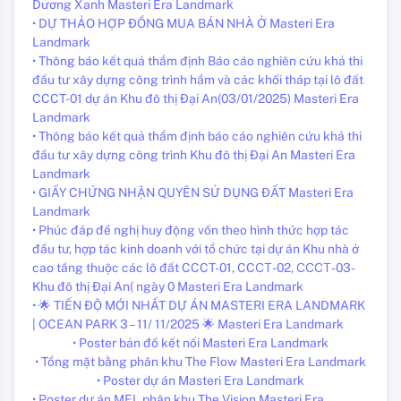
Dương Xanh Masteri Era Landmark
• DỰ THẢO HỢP ĐỒNG MUA BÁN NHÀ Ở Masteri Era
Landmark
• Thông báo kết quả thẩm định Báo cáo nghiên cứu khả thi
đầu tư xây dựng công trình hầm và các khối tháp tại lô đất
CCCT-01 dự án Khu đô thị Đại An(03/01/2025) Masteri Era
Landmark
• Thông báo kết quả thẩm định báo cáo nghiên cứu khả thi
đầu tư xây dựng công trình Khu đô thị Đại An Masteri Era
Landmark
• GIẤY CHỨNG NHẬN QUYÊN SỬ DỤNG ĐẤT Masteri Era
Landmark
• Phúc đáp đề nghị huy động vốn theo hình thức hợp tác
đầu tư, hợp tác kinh doanh với tổ chức tại dự án Khu nhà ở
cao tầng thuộc các lô đất CCCT-01, CCСТ-02, СССТ-03-
Khu đô thị Đại An( ngày 0 Masteri Era Landmark
• 🌟 TIẾN ĐỘ MỚI NHẤT DỰ ÁN MASTERI ERA LANDMARK
| OCEAN PARK 3 – 11/ 11/2025 🌟 Masteri Era Landmark
• Poster bản đồ kết nối Masteri Era Landmark
• Tổng mặt bằng phân khu The Flow Masteri Era Landmark
• Poster dự án Masteri Era Landmark
• Poster dự án MEL phân khu The Vision Masteri Era