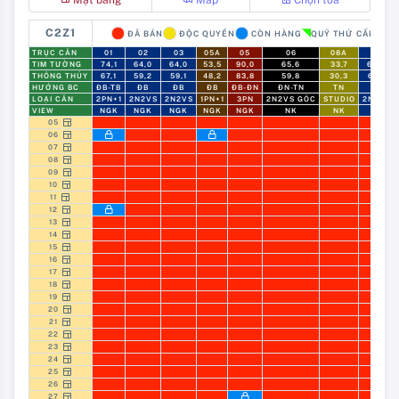
C2Z1
ĐÃ BÁN
ĐỘC QUYỀN
CÒN HÀNG
QUỸ THỨ CẤP
TRỤC CĂN
01
02
03
05A
05
06
08A
08
TIM TƯỜNG
74,1
64,0
64,0
53,5
90,0
65,6
33,7
65,6
THÔNG THỦY
67,1
59,2
59,1
48,2
83,8
59,8
30,3
60,1
HƯỚNG BC
ĐB-TB
ĐB
ĐB
ĐB
ĐB-ĐN
ĐN-TN
TN
TN
LOẠI CĂN
2PN+1
2N2VS
2N2VS
1PN+1
3PN
2N2VS GÓC
STUDIO
2N2VS
VIEW
NGK
NGK
NGK
NGK
NGK
NK
NK
NK
05
06
07
08
09
10
11
12
13
14
15
16
17
18
19
20
21
22
23
24
25
26
27