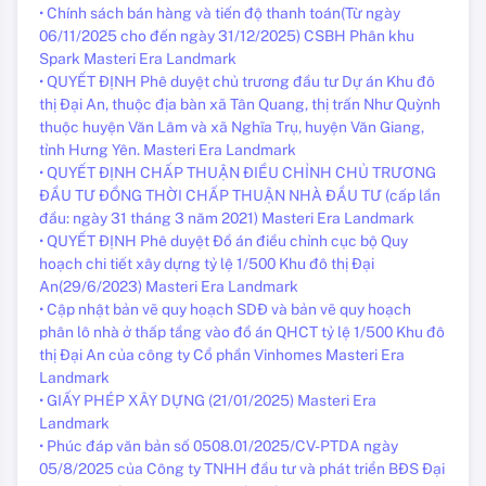
• Chính sách bán hàng và tiến độ thanh toán(Từ ngày
06/11/2025 cho đến ngày 31/12/2025) CSBH Phân khu
Spark Masteri Era Landmark
• QUYẾT ĐỊNH Phê duyệt chủ trương đầu tư Dự án Khu đô
thị Đại An, thuộc địa bàn xã Tân Quang, thị trấn Như Quỳnh
thuộc huyện Văn Lâm và xã Nghĩa Trụ, huyện Văn Giang,
tỉnh Hưng Yên. Masteri Era Landmark
• QUYẾT ĐỊNH CHẤP THUẬN ĐIỀU CHỈNH CHỦ TRƯƠNG
ĐẦU TƯ ĐỒNG THỜI CHẤP THUẬN NHÀ ĐẦU TƯ (cấp lần
đầu: ngày 31 tháng 3 năm 2021) Masteri Era Landmark
• QUYẾT ĐỊNH Phê duyệt Đồ án điều chỉnh cục bộ Quy
hoạch chi tiết xây dựng tỷ lệ 1/500 Khu đô thị Đại
An(29/6/2023) Masteri Era Landmark
• Cập nhật bản vẽ quy hoạch SDĐ và bản vẽ quy hoạch
phân lô nhà ở thấp tầng vào đồ án QHCT tỷ lệ 1/500 Khu đô
thị Đại An của công ty Cổ phần Vinhomes Masteri Era
Landmark
• GIẤY PHÉP XÂY DỰNG (21/01/2025) Masteri Era
Landmark
• Phúc đáp văn bản số 0508.01/2025/CV-PTDA ngày
05/8/2025 của Công ty TNHH đầu tư và phát triển BĐS Đại