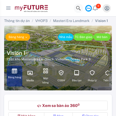
0
Thông tin dự án
VHOP3
Masteri Era Landmark
Vision 1
Bảng hàng
Nhà mẫu
TC Bàn giao
Mở bán
Vision 1
Phân khu Masteri Era Landmark
,
Vinhomes Ocean Park 3
Bảng hàng
Mặt
Media
CSBH
Đào tạo
Pháp lý
Tiến độ
bằng
0
Xem sa bàn ảo 360
360
Mặt bằng
Map
Chọn tòa