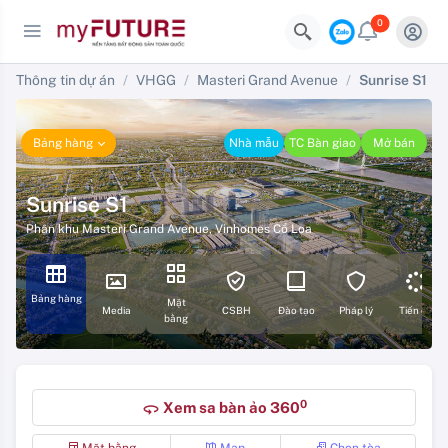
0
Thông tin dự án
VHGG
Masteri Grand Avenue
Sunrise S1
Bảng hàng
Nhà mẫu
TC Bàn giao
Mở bán
Sunrise S1
Phân khu Masteri Grand Avenue
,
Vinhomes Cổ Loa
Bảng hàng
Mặt
Media
CSBH
Đào tạo
Pháp lý
Tiến độ
bằng
0
Xem sa bàn ảo 360
360
Mặt bằng
Map
Chọn tòa